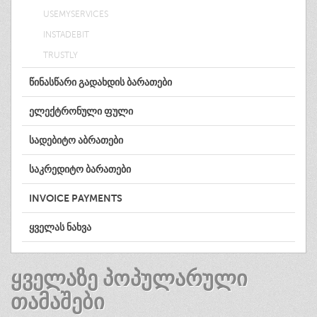
USEMYSERVICES
INSTADEBIT
TRUSTLY
ᲬᲘᲜᲐᲡᲬᲐᲠᲘ ᲒᲐᲓᲐᲮᲓᲘᲡ ᲑᲐᲠᲐᲗᲔᲑᲘ
ᲔᲚᲔᲥᲢᲠᲝᲜᲣᲚᲘ ᲤᲣᲚᲘ
ᲡᲐᲓᲔᲑᲘᲢᲝ ᲐᲑᲠᲐᲗᲔᲑᲘ
ᲡᲐᲙᲠᲔᲓᲘᲢᲝ ᲑᲐᲠᲐᲗᲔᲑᲘ
INVOICE PAYMENTS
ᲧᲕᲔᲚᲐᲡ ᲜᲐᲮᲕᲐ
ᲧᲕᲔᲚᲐᲖᲔ ᲞᲝᲞᲣᲚᲐᲠᲣᲚᲘ
ᲗᲐᲛᲐᲨᲔᲑᲘ