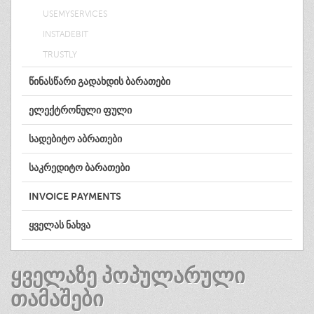
USEMYSERVICES
INSTADEBIT
TRUSTLY
ᲬᲘᲜᲐᲡᲬᲐᲠᲘ ᲒᲐᲓᲐᲮᲓᲘᲡ ᲑᲐᲠᲐᲗᲔᲑᲘ
ᲔᲚᲔᲥᲢᲠᲝᲜᲣᲚᲘ ᲤᲣᲚᲘ
ᲡᲐᲓᲔᲑᲘᲢᲝ ᲐᲑᲠᲐᲗᲔᲑᲘ
ᲡᲐᲙᲠᲔᲓᲘᲢᲝ ᲑᲐᲠᲐᲗᲔᲑᲘ
INVOICE PAYMENTS
ᲧᲕᲔᲚᲐᲡ ᲜᲐᲮᲕᲐ
ᲧᲕᲔᲚᲐᲖᲔ ᲞᲝᲞᲣᲚᲐᲠᲣᲚᲘ
ᲗᲐᲛᲐᲨᲔᲑᲘ